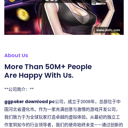
About Us
More Than 50M+ People
Are Happy With Us.
**公司简介：**
ggpoker download pc
公司，成立于2008年，总部位于中
国河北省遵化市。作为一家充满创意与激情的游戏开发公司，
我们致力于为全球玩家打造卓越的虚拟体验。从最初的独立工
作室到如今的行业领导者，我们的使命始终未变——通过创新的