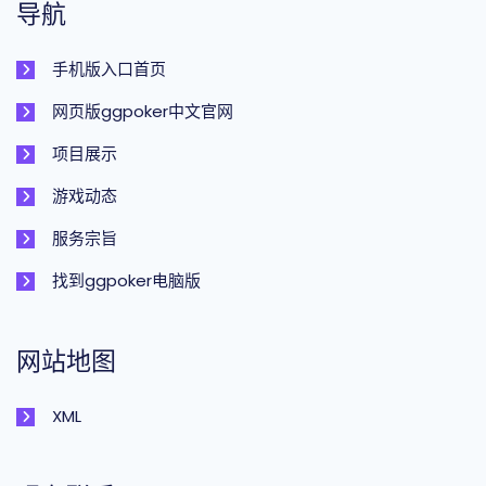
导航
手机版入口首页
网页版ggpoker中文官网
项目展示
游戏动态
服务宗旨
找到ggpoker电脑版
网站地图
XML