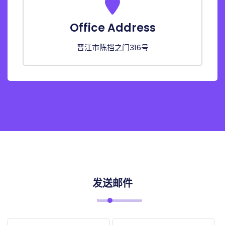
Office Address
晋江市陈挡之门316号
发送邮件