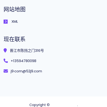
网站地图
XML
现在联系
晋江市陈挡之门316号
+13594780098
j9·com@52j9.com
Copyright ©
ggpoker ontario
.