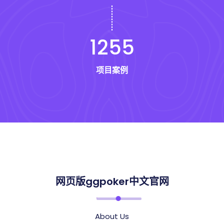
1255
项目案例
网页版ggpoker中文官网
About Us