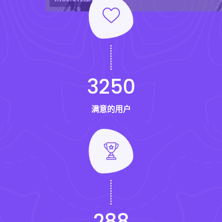
3250
满意的用户
288