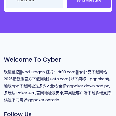
Send Message
Welcome To Cyber
欢迎莅临▓Red Dragon 红龙：dr09.com▓gg扑克下载网站
2026最新版官方下载网址(ziefo.com)以下简称：ggpoker电
脑版app下载网址是多少✔全站,全称:ggpoker download pc,
多玩法 Poker APP,官网地址及安卓,苹果版客户端下载多端支持,
满足不同需求!ggpoker ontario
Follow Us