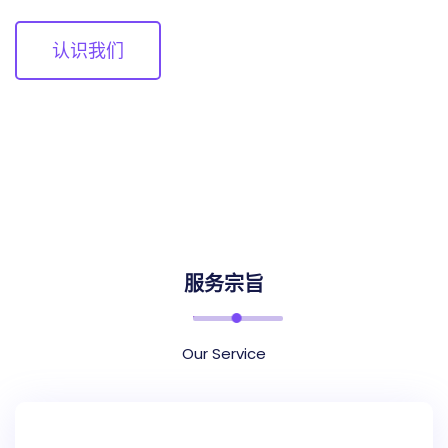
认识我们
服务宗旨
Our Service