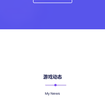
游戏动态
My News