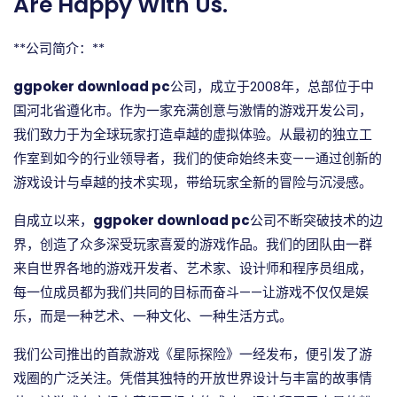
Are Happy With Us.
**公司简介：**
ggpoker download pc
公司，成立于2008年，总部位于中
国河北省遵化市。作为一家充满创意与激情的游戏开发公司，
我们致力于为全球玩家打造卓越的虚拟体验。从最初的独立工
作室到如今的行业领导者，我们的使命始终未变——通过创新的
游戏设计与卓越的技术实现，带给玩家全新的冒险与沉浸感。
自成立以来，
ggpoker download pc
公司不断突破技术的边
界，创造了众多深受玩家喜爱的游戏作品。我们的团队由一群
来自世界各地的游戏开发者、艺术家、设计师和程序员组成，
每一位成员都为我们共同的目标而奋斗——让游戏不仅仅是娱
乐，而是一种艺术、一种文化、一种生活方式。
我们公司推出的首款游戏《星际探险》一经发布，便引发了游
戏圈的广泛关注。凭借其独特的开放世界设计与丰富的故事情