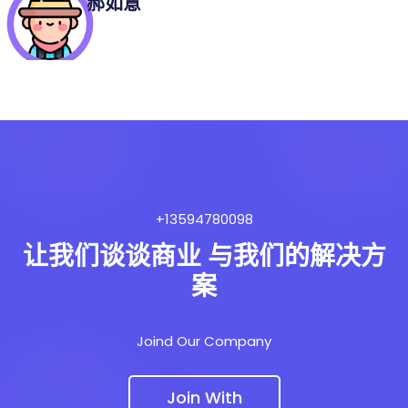
郝如意
+13594780098
让我们谈谈商业 与我们的解决方
案
Joind Our Company
Join With