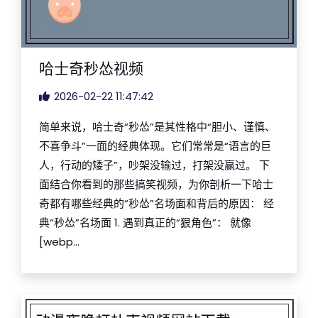
哈士奇秒怂视频
2026-02-22 11:47:42
简单来说，哈士奇“秒怂”是其性格中“胆小、谨慎、
不喜争斗”一面的经典体现。它们常常是“语言的巨
人，行动的矮子”，吵架没输过，打架没赢过。 下
面结合你看到的那些搞笑视频，为你剖析一下哈士
奇都有哪些经典的“秒怂”名场面和背后的原因： 经
典“秒怂”名场面 1. 遇到真正的“狠角色”： 就像
[webp...