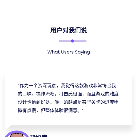
用户对我们说
What Users Saying
“作为一个资深玩家，我觉得这款游戏非常符合我
的口味。操作流畅，打击感很强，而且游戏的难度
设计也恰到好处。唯一的缺点是某些关卡的进度稍
微有点慢，但整体体验很满意。”