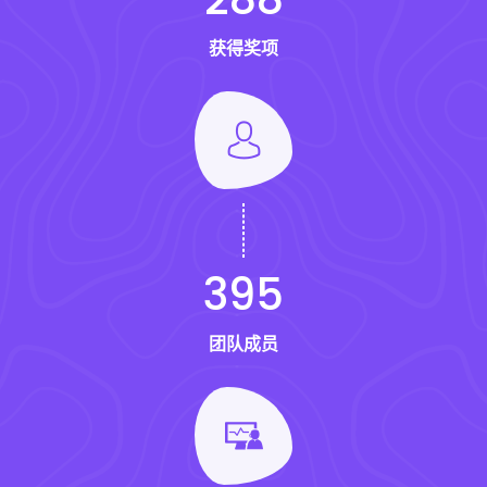
获得奖项
395
团队成员