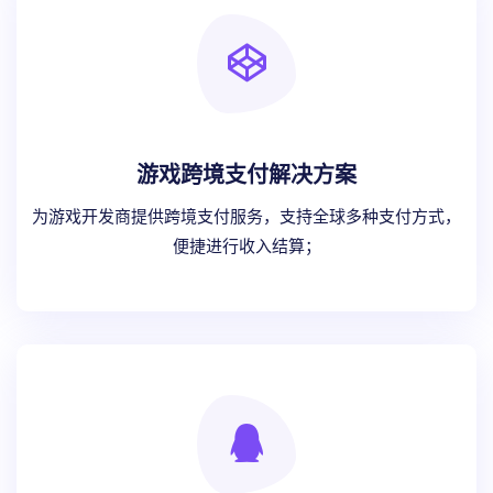
游戏跨境支付解决方案
为游戏开发商提供跨境支付服务，支持全球多种支付方式，
便捷进行收入结算；