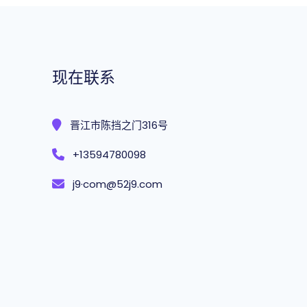
现在联系
晋江市陈挡之门316号
+13594780098
j9·com@52j9.com