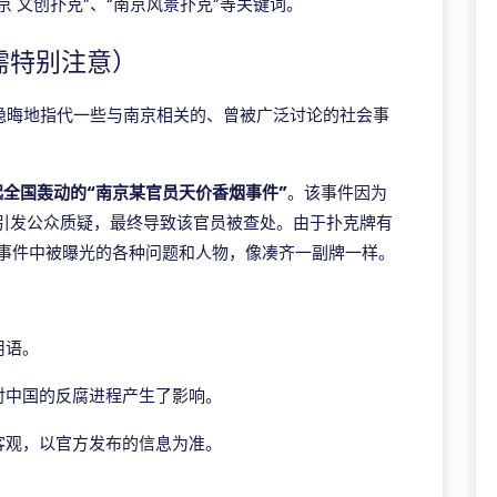
京 文创扑克”、“南京风景扑克”等关键词。
需特别注意）
来隐晦地指代一些与南京相关的、曾被广泛讨论的社会事
起全国轰动的“南京某官员天价香烟事件”
。该事件因为
引发公众质疑，最终导致该官员被查处。由于扑克牌有
该事件中被曝光的各种问题和人物，像凑齐一副牌一样。
用语。
对中国的反腐进程产生了影响。
客观，以官方发布的信息为准。