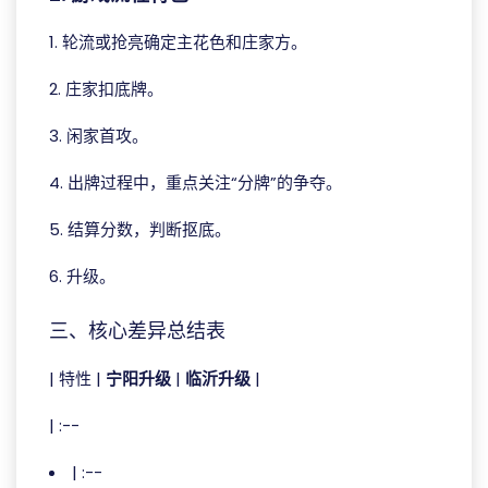
1. 轮流或抢亮确定主花色和庄家方。
2. 庄家扣底牌。
3. 闲家首攻。
4. 出牌过程中，重点关注“分牌”的争夺。
5. 结算分数，判断抠底。
6. 升级。
三、核心差异总结表
| 特性 |
宁阳升级
|
临沂升级
|
| :--
| :--