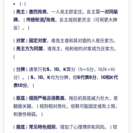
| : |
|
亮主
|
激烈抢亮
，一人亮主即定庄。反主需
一对同级
牌
。 |
传统轮流/抢亮
，反主规则更灵活（可用更大牌
反）。 |
|
对家
|
固定对家
，谁亮主谁和其对面的人是庄家方。
|
亮主方为同盟
，谁亮主，他和他的对家成为庄家方。
|
|
分牌
| 通常只有
5、10、K
算分（5=5分，10/K=10
分）。 |
5、10、K
均为分牌，但
5代表5分
，
10和K代
表10分
。 |
|
抠底
|
规则严格且倍数高
，拖拉机抠底威力巨大，是
翻盘关键。 | 规则相对简化，倍数可能固定或有上限，
刺激性稍弱。 |
|
报底
|
常见特色规则
，增加了心理博弈和风险。 | 较