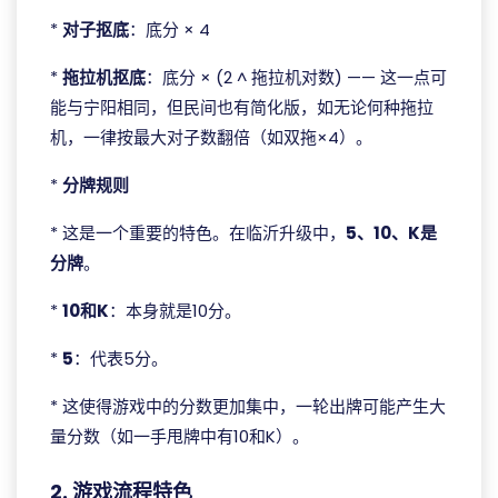
*
对子抠底
：底分 × 4
*
拖拉机抠底
：底分 × (2 ^ 拖拉机对数) —— 这一点可
能与宁阳相同，但民间也有简化版，如无论何种拖拉
机，一律按最大对子数翻倍（如双拖×4）。
*
分牌规则
* 这是一个重要的特色。在临沂升级中，
5、10、K是
分牌
。
*
10和K
：本身就是10分。
*
5
：代表5分。
* 这使得游戏中的分数更加集中，一轮出牌可能产生大
量分数（如一手甩牌中有10和K）。
2. 游戏流程特色