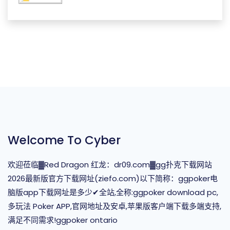
Welcome To Cyber
欢迎莅临▓Red Dragon 红龙：dr09.com▓gg扑克下载网站
2026最新版官方下载网址(ziefo.com)以下简称：ggpoker电
脑版app下载网址是多少✔全站,全称:ggpoker download pc,
多玩法 Poker APP,官网地址及安卓,苹果版客户端下载多端支持,
满足不同需求!ggpoker ontario