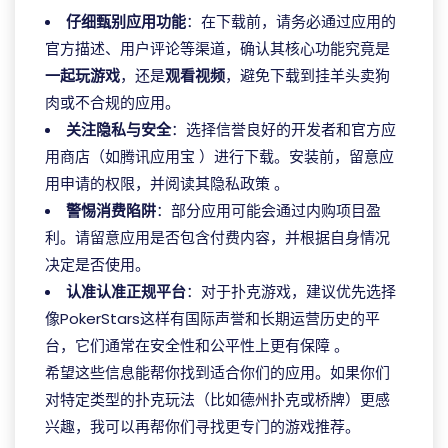
仔细甄别应用功能
：在下载前，请务必通过应用的
官方描述、用户评论等渠道，确认其核心功能究竟是
一起玩游戏
，还是
观看视频
，避免下载到挂羊头卖狗
肉或不合规的应用。
关注隐私与安全
：选择信誉良好的开发者和官方应
用商店（如腾讯应用宝 ）进行下载。安装前，留意应
用申请的权限，并阅读其隐私政策 。
警惕消费陷阱
：部分应用可能会通过内购项目盈
利。请留意应用是否包含付费内容，并根据自身情况
决定是否使用。
认准认准正规平台
：对于扑克游戏，建议优先选择
像PokerStars这样有国际声誉和长期运营历史的平
台，它们通常在安全性和公平性上更有保障 。
希望这些信息能帮你找到适合你们的应用。如果你们
对特定类型的扑克玩法（比如德州扑克或桥牌）更感
兴趣，我可以再帮你们寻找更专门的游戏推荐。