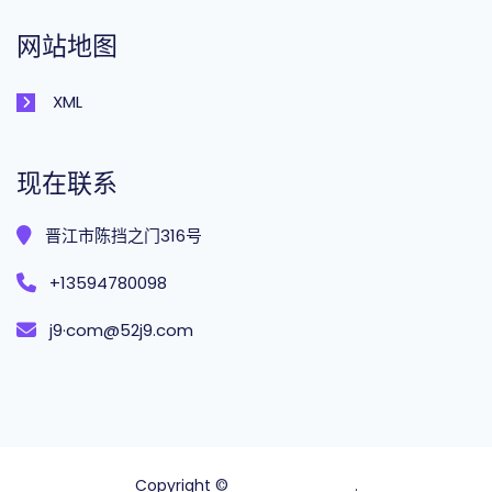
网站地图
XML
现在联系
晋江市陈挡之门316号
+13594780098
j9·com@52j9.com
Copyright ©
ggpoker ontario
.