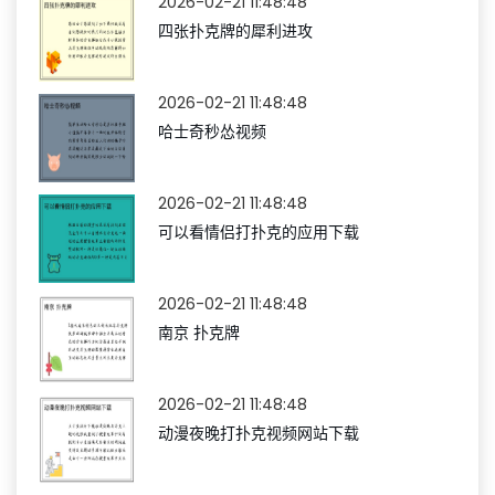
2026-02-21 11:48:48
四张扑克牌的犀利进攻
2026-02-21 11:48:48
哈士奇秒怂视频
2026-02-21 11:48:48
可以看情侣打扑克的应用下载
2026-02-21 11:48:48
南京 扑克牌
2026-02-21 11:48:48
动漫夜晚打扑克视频网站下载