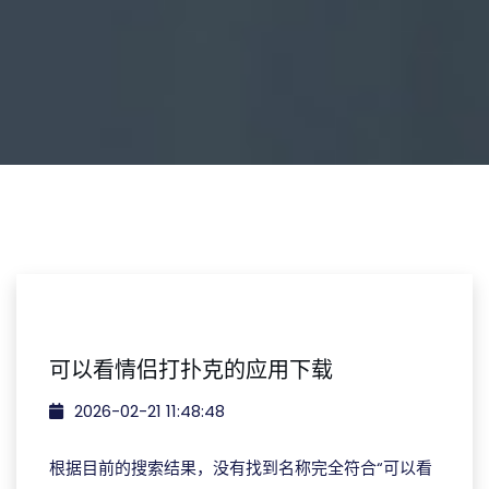
可以看情侣打扑克的应用下载
2026-02-21 11:48:48
根据目前的搜索结果，没有找到名称完全符合“可以看