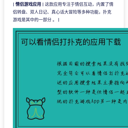
|
情侣游戏应用
| 这款应用专注于情侣互动，内置了情
侣转盘、双人日记、真心话大冒险等多种功能，扑克
游戏是其中的一部分 。 |