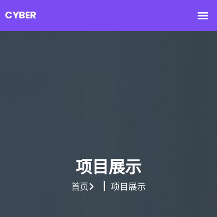
项目展示
首页
项目展示