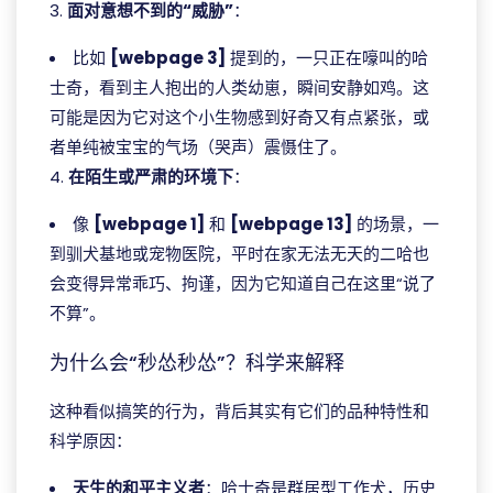
3.
面对意想不到的“威胁”
：
比如
[webpage 3]
提到的，一只正在嚎叫的哈
士奇，看到主人抱出的人类幼崽，瞬间安静如鸡。这
可能是因为它对这个小生物感到好奇又有点紧张，或
者单纯被宝宝的气场（哭声）震慑住了。
4.
在陌生或严肃的环境下
：
像
[webpage 1]
和
[webpage 13]
的场景，一
到驯犬基地或宠物医院，平时在家无法无天的二哈也
会变得异常乖巧、拘谨，因为它知道自己在这里“说了
不算”。
为什么会“秒怂秒怂”？科学来解释
这种看似搞笑的行为，背后其实有它们的品种特性和
科学原因：
天生的和平主义者
：哈士奇是群居型工作犬，历史