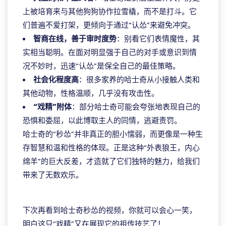
上被培育来与其他狗狗协作拉雪橇，而不是打斗。它
们普遍不爱打架，更倾向于通过“认怂”来避免冲突。
智商在线，善于审时度势
：别看它们表情魔性，其
实相当聪明。在面对明显强于自己的对手或意识到情
况不妙时，迅速“认怂”是保全自己的最佳策略。
社会化程度高
：很多家养的哈士奇从小接触人类和
其他动物，性格温顺，几乎没有攻击性。
“戏精”附体
：部分哈士奇可能会夸张地表现自己的
恐惧和委屈，以此博取主人的同情，逃避责罚。
哈士奇的“秒怂”并非真正的胆小懦弱，而更像是一种生
存智慧和温和性格的体现。正是这种“外表狼王，内心
绵羊”的巨大反差，才造就了它们独特的魅力，给我们
带来了无数欢乐。
ggpoker download pc
下次再看到哈士奇秒怂的视频，你就可以会心一笑，
明白这只“戏精”又在展现它的祖传技艺了！