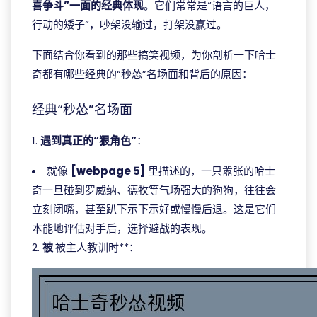
喜争斗”一面的经典体现
。它们常常是“语言的巨人，
行动的矮子”，吵架没输过，打架没赢过。
下面结合你看到的那些搞笑视频，为你剖析一下哈士
奇都有哪些经典的“秒怂”名场面和背后的原因：
经典“秒怂”名场面
1.
遇到真正的“狠角色”
：
就像
[webpage 5]
里描述的，一只嚣张的哈士
奇一旦碰到罗威纳、德牧等气场强大的狗狗，往往会
立刻闭嘴，甚至趴下示下示好或慢慢后退。这是它们
本能地评估对手后，选择避战的表现。
2.
被
被主人教训时**：