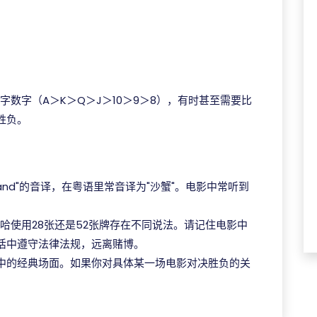
字数字（A＞K＞Q＞J＞10＞9＞8），有时甚至需要比
胜负。
 Hand"的音译，在粤语里常音译为"沙蟹"。电影中常听到
哈使用28张还是52张牌存在不同说法。请记住电影中
活中遵守法律法规，远离赌博。
中的经典场面。如果你对具体某一场电影对决胜负的关