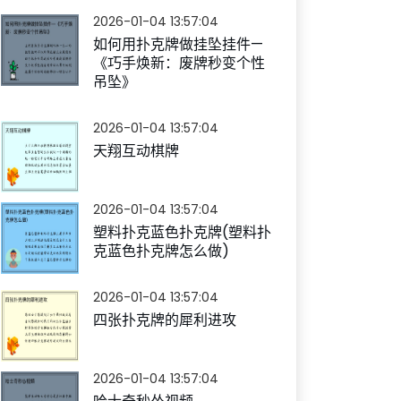
2026-01-04 13:57:04
如何用扑克牌做挂坠挂件—
《巧手焕新：废牌秒变个性
吊坠》
2026-01-04 13:57:04
天翔互动棋牌
2026-01-04 13:57:04
塑料扑克蓝色扑克牌(塑料扑
克蓝色扑克牌怎么做)
2026-01-04 13:57:04
四张扑克牌的犀利进攻
2026-01-04 13:57:04