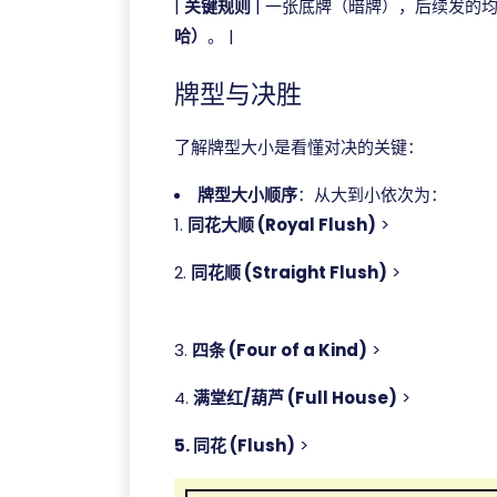
|
关键规则
| 一张底牌（暗牌），后续发的
哈）
。 |
牌型与决胜
了解牌型大小是看懂对决的关键：
牌型大小顺序
：从大到小依次为：
1.
同花大顺 (Royal Flush)
>
2.
同花顺 (Straight Flush)
>
ggpoker download pc
3.
四条 (Four of a Kind)
>
4.
满堂红/葫芦 (Full House)
>
5. 同花 (Flush)
>