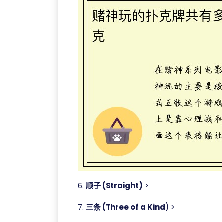
6.
顺子 (Straight)
>
7.
三条 (Three of a Kind)
>