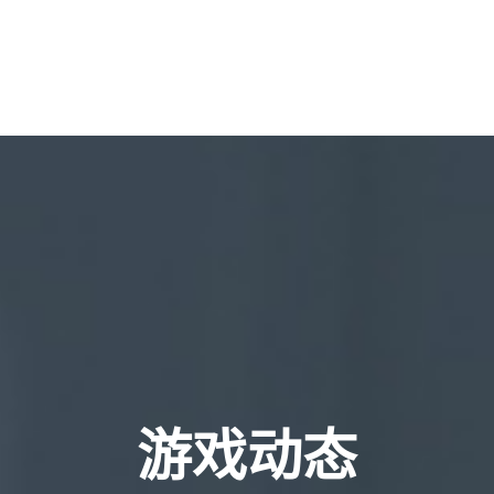
手机版入口首页
网页版GGPOKER中
游戏动态