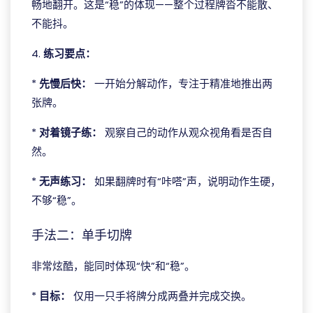
畅地翻开。这是“稳”的体现——整个过程牌沓不能散、
不能抖。
4.
练习要点：
*
先慢后快：
一开始分解动作，专注于精准地推出两
张牌。
*
对着镜子练：
观察自己的动作从观众视角看是否自
然。
*
无声练习：
如果翻牌时有“咔嗒”声，说明动作生硬，
不够“稳”。
手法二：单手切牌
非常炫酷，能同时体现“快”和“稳”。
*
目标：
仅用一只手将牌分成两叠并完成交换。