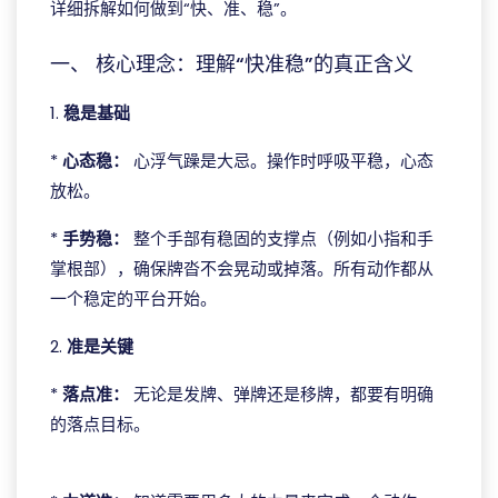
详细拆解如何做到“快、准、稳”。
一、 核心理念：理解“快准稳”的真正含义
1.
稳是基础
*
心态稳：
心浮气躁是大忌。操作时呼吸平稳，心态
放松。
*
手势稳：
整个手部有稳固的支撑点（例如小指和手
掌根部），确保牌沓不会晃动或掉落。所有动作都从
一个稳定的平台开始。
2.
准是关键
*
落点准：
无论是发牌、弹牌还是移牌，都要有明确
的落点目标。
ggpoker电脑版