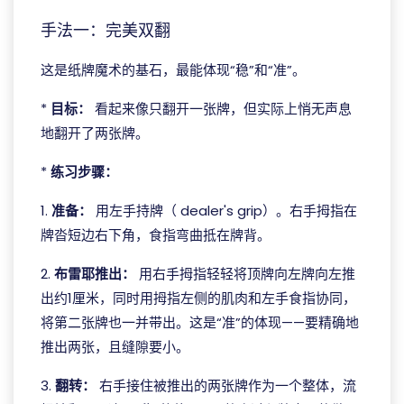
手法一：完美双翻
这是纸牌魔术的基石，最能体现“稳”和“准”。
*
目标：
看起来像只翻开一张牌，但实际上悄无声息
地翻开了两张牌。
*
练习步骤：
1.
准备：
用左手持牌（ dealer's grip）。右手拇指在
牌沓短边右下角，食指弯曲抵在牌背。
2.
布雷耶推出：
用右手拇指轻轻将顶牌向左牌向左推
出约1厘米，同时用拇指左侧的肌肉和左手食指协同，
将第二张牌也一并带出。这是“准”的体现——要精确地
推出两张，且缝隙要小。
3.
翻转：
右手接住被推出的两张牌作为一个整体，流