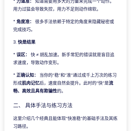
*
力道准：
知道需要用多大的力量来完成一个动作。
用力过猛会导致失控，用力不足则动作绵软。
*
角度准：
很多手法依赖于特定的角度来隐藏秘密或
完成技巧。
3.
快是结果
*
误区：
快 ≠ 胡乱加速。新手常犯的错误就是盲目追
求速度，导致动作变形。
*
正确认知：
当你的“稳”和“准”通过成千上万次的练习
形成
肌肉记忆
后，速度自然会提升。此时的“快”是
流
畅、高效且具有欺骗性
的。
二、 具体手法与练习方法
这里介绍几个经典且能体现“快准稳”的基础手法及其练
习路径。