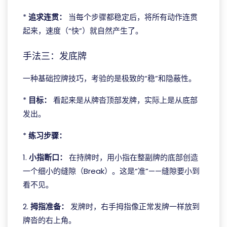
*
追求连贯：
当每个步骤都稳定后，将所有动作连贯
起来，速度（“快”）就自然产生了。
手法三：发底牌
一种基础控牌技巧，考验的是极致的“稳”和隐蔽性。
*
目标：
看起来是从牌沓顶部发牌，实际上是从底部
发出。
*
练习步骤：
1.
小指断口：
在持牌时，用小指在整副牌的底部创造
一个细小的缝隙（Break）。这是“准”——缝隙要小到
看不见。
2.
拇指准备：
发牌时，右手拇指像正常发牌一样放到
牌沓的右上角。