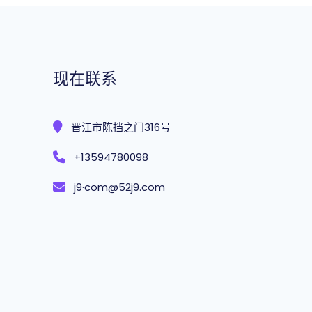
现在联系
晋江市陈挡之门316号
+13594780098
j9·com@52j9.com