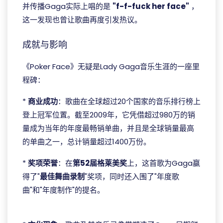
并传播Gaga实际上唱的是
"f-f-fuck her face"
，
这一发现也曾让歌曲再度引发热议。
成就与影响
《Poker Face》无疑是Lady Gaga音乐生涯的一座里
程碑：
*
商业成功
：歌曲在全球超过20个国家的音乐排行榜上
登上冠军位置。截至2009年，它凭借超过980万的销
量成为当年的年度最畅销单曲，并且是全球销量最高
的单曲之一，总计销量超过1400万份。
*
奖项荣誉
：在
第52届格莱美奖
上，这首歌为Gaga赢
得了"
最佳舞曲录制
"奖项，同时还入围了"年度歌
曲"和"年度制作"的提名。
ggpoker电脑版