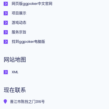
网页版ggpoker中文官网
项目展示
游戏动态
服务宗旨
找到ggpoker电脑版
网站地图
XML
现在联系
晋江市陈挡之门316号