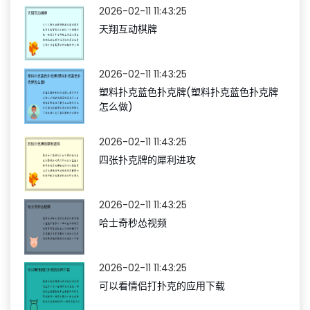
2026-02-11 11:43:25
天翔互动棋牌
2026-02-11 11:43:25
塑料扑克蓝色扑克牌(塑料扑克蓝色扑克牌
怎么做)
2026-02-11 11:43:25
四张扑克牌的犀利进攻
2026-02-11 11:43:25
哈士奇秒怂视频
2026-02-11 11:43:25
可以看情侣打扑克的应用下载