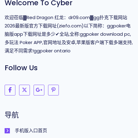
Welcome To Cyber
欢迎莅临▓Red Dragon 红龙：dr09.com▓gg扑克下载网站
2026最新版官方下载网址(ziefo.com)以下简称：ggpoker电
脑版app下载网址是多少✔全站,全称:ggpoker download pc,
多玩法 Poker APP,官网地址及安卓,苹果版客户端下载多端支持,
满足不同需求!ggpoker ontario
Follow Us
导航
手机版入口首页