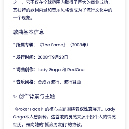
之一，它不仅在全球范围内取得了巨大的商业成功，
其独特的歌词内涵和音乐风格也成为了流行文化中的
一个现象。
歌曲基本信息
*
所属专辑
：《The Fame》（2008年）
*
发行时间
：2008年9月23日
*
词曲创作
：Lady Gaga 和 RedOne
*
音乐风格
：合成器流行、流行舞曲
✨ 创作背景与主题
《Poker Face》的核心主题围绕着
双性恋
展开。Lady
Gaga本人曾解释，这首歌的灵感来源于她个人的情感
经历，是向她的"摇滚男友们"的致敬。