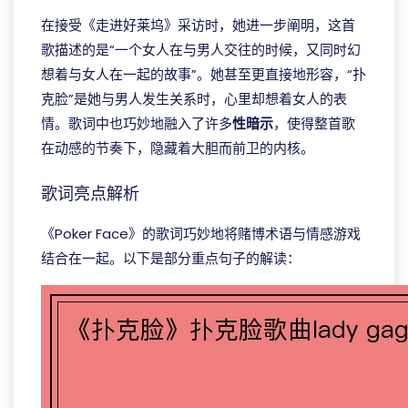
在接受《走进好莱坞》采访时，她进一步阐明，这首
歌描述的是“一个女人在与男人交往的时候，又同时幻
想着与女人在一起的故事”。她甚至更直接地形容，“扑
克脸”是她与男人发生关系时，心里却想着女人的表
情。歌词中也巧妙地融入了许多
性暗示
，使得整首歌
在动感的节奏下，隐藏着大胆而前卫的内核。
歌词亮点解析
《Poker Face》的歌词巧妙地将赌博术语与情感游戏
结合在一起。以下是部分重点句子的解读：