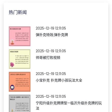
热门新闻
2025-12-19 12:11:05
弹扑克特效;弹扑克牌
2025-12-19 12:11:05
帅哥被打败视频
2025-12-19 12:11:05
小宝扑克 扑克牌小孩玩法大全
2025-12-19 12:11:05
宁阳升级扑克牌牌型—临沂升级扑克牌的玩
法