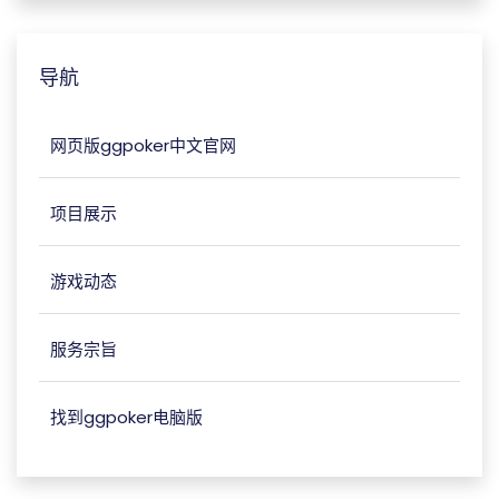
导航
网页版ggpoker中文官网
项目展示
游戏动态
服务宗旨
找到ggpoker电脑版