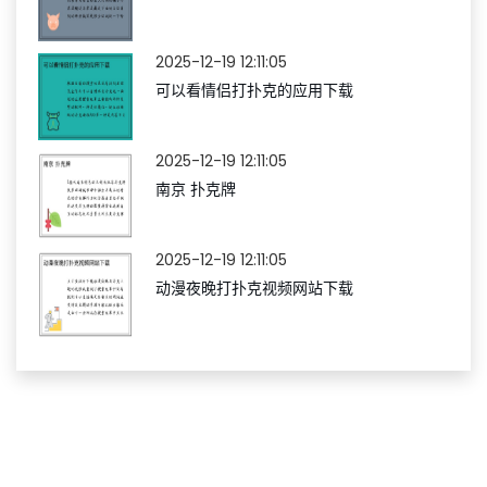
2025-12-19 12:11:05
可以看情侣打扑克的应用下载
2025-12-19 12:11:05
南京 扑克牌
2025-12-19 12:11:05
动漫夜晚打扑克视频网站下载