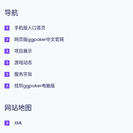
导航
手机版入口首页
网页版ggpoker中文官网
项目展示
游戏动态
服务宗旨
找到ggpoker电脑版
网站地图
XML