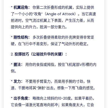
*
机翼迎角：
你第二次折叠形成的机翼，实际上提供
了一个小小的“攻角”（Angle of Attack）。当它高速
前进时，空气流过机翼上下表面，产生压力差，从而
提供向上的升力，抵消一部分重力。
*
刚性结构：
多次折叠使得柔软的扑克牌变得非常坚
硬，在飞行中不易变形，保证了气动外形的稳定。
2.
投掷技巧（让秘技升华的关键）：
*
握法：
用你的食指或拇指，按住飞机尾部V形槽的内
侧。
*
发力：
不要用手臂蛮力，而是用手腕的寸劲，快
速、干脆地将其“弹射”出去。想象一下甩飞盘的感觉。
*
出手角度：
略微向上倾斜约10-20度。如果平着扔，
它会像一道激光笔直地向前冲；如果角度太大，它会