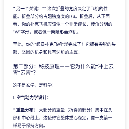
*
另一个关键：** 这次折叠的宽度决定了飞机的性
能。折叠部分约占翅膀宽度的1/3。折叠后，从正面
看，你的扑克飞机应该像一个非常瘦长、棱角分明的
“W”字形，或者像一架隐形轰炸机。
至此，你的“超级扑克飞机”就完成了！它拥有尖锐的头
部、坚固的机身和具有迎角的主翼。
第二部分：秘技原理——它为什么能“冲上云
霄”云霄”？
这不是玄学，是科学！
1.
空气动力学设计：
*
重量分布：
大部分的重量（折叠的部分）集中在头
部和中心线上，这使得它整体重心稳定，像一支箭一
样易于保持方向。