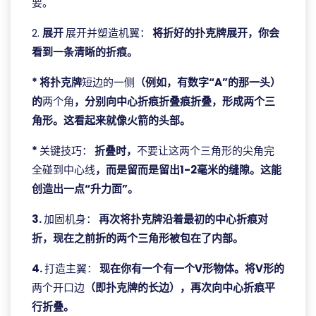
要。
2.
展开
展开并塑造机翼：
将折好的扑克牌展开，你会
看到一条清晰的折痕。
* 将扑克牌
短边的一侧
（例如，有数字“A”的那一头）
的
两个角
，分别向中心折痕折叠痕折叠，形成两个三
角形。这看起来就像火箭的头部。
*
关键技巧：
折叠时，
不要让这两个三角形的尖角完
全碰到中心线
，而是留而是留出1-2毫米的缝隙。这能
创造出一点“升力面”。
3.
加固机身：
再次将扑克牌沿着最初的中心折痕对
折，现在之前折的两个三角形被包在了内部。
4.
打造主翼：
现在你有一个有一个V形物体。将V形的
两个开口边
（即扑克牌的长边），再次向中心折痕平
行折叠。