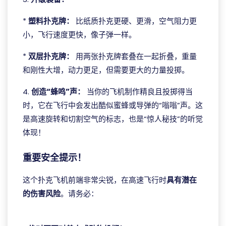
*
塑料扑克牌：
比纸质扑克更硬、更滑，空气阻力更
小，飞行速度更快，像子弹一样。
*
双层扑克牌：
用两张扑克牌套叠在一起折叠，重量
和刚性大增，动力更足，但需要更大的力量投掷。
4.
创造“蜂鸣”声：
当你的飞机制作精良且投掷得当
时，它在飞行中会发出酷似蜜蜂或导弹的“嗡嗡”声。这
是高速旋转和切割空气的标志，也是“惊人秘技”的听觉
体现！
重要安全提示！
这个扑克飞机前端非常尖锐，在高速飞行时
具有潜在
的伤害风险
。请务必：
ggpoker ontario