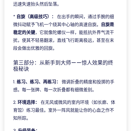
迅速失速抬头然后坠落。
*
自旋（高级技巧）：
在出手的瞬间，通过手腕的细
微抖动赋予飞机一个绕其中心轴的高速自旋。
自旋是
稳定的关键
，它就像陀螺仪一样，能抵抗外界气流干
扰，使其不轻易翻滚，直线飞行距离极远，甚至在末
段会做出优雅的回旋。
第三部分：从新手到大师——惊人效果的终
极秘诀
1.
练习、练习、再练习：
微调折叠的精度和投掷的手
感。每一张牌、每一次折叠都有细微差别。
2.
环境选择：
在无风或微风的室内环境（如长廊、体
育馆）练习最佳。室外一阵风就能让你的心血之作不
知所踪。
3.
升级装备：