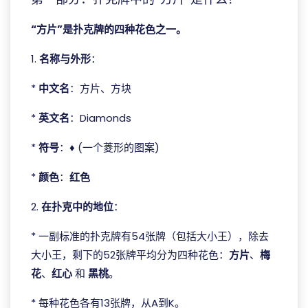
“方片”是扑克牌的四种花色之一。
1.
名称与外形
：
*
中文名
：方片、方块
*
英文名
：Diamonds
*
符号
：♦ (一个菱形的图案)
*
颜色
：
红色
2.
在扑克中的地位
：
* 一副标准的扑克牌有54张牌（包括大小王），除去
大小王，剩下的52张牌平均分为四种花色：
方片
、
梅
花
、
红心
和
黑桃
。
* 每种花色各有13张牌，从A到K。