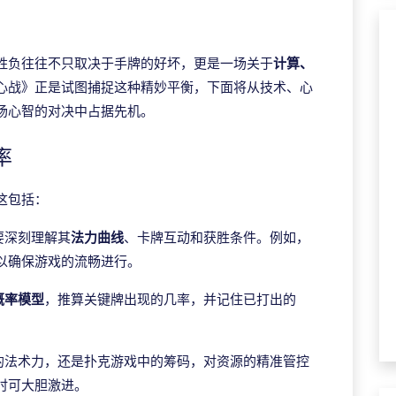
胜负往往不只取决于手牌的好坏，更是一场关于
计算、
心战》正是试图捕捉这种精妙平衡，下面将从技术、心
场心智的对决中占据先机。
率
这包括：
要深刻理解其
法力曲线
、卡牌互动和获胜条件。例如，
以确保游戏的流畅进行。
概率模型
，推算关键牌出现的几率，并记住已打出的
的法术力，还是扑克游戏中的筹码，对资源的精准管控
时可大胆激进。