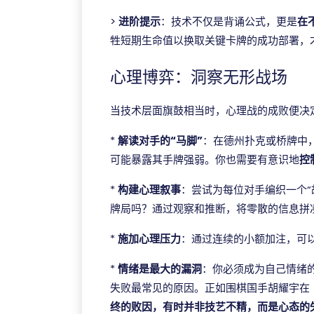
>
进阶提示
：技术不仅是背诵公式，更是
在
牲短期生命值以换取关键卡牌的成功部署，
心理博弈：洞察无形战场
当技术层面旗鼓相当时，心理战的成败便决
*
解读对手的“马脚”
：在德州扑克或桥牌中
可能暴露其手牌强弱。你也需要有意识地
控
*
构建心理叙事
：尝试为每位对手编织一个“
牌局吗？通过观察和推断，将零散的信息拼
*
施加心理压力
：通过连续的小额加注，可
*
情绪是最大的漏洞
：你必须成为自己情绪
失败最常见的原因。正如围棋国手胡耀宇在
终的败因，有时并非技艺不精，而是心态的