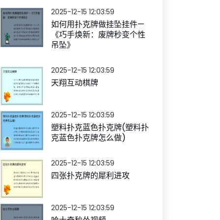
2025-12-15 12:03:59
如何用扑克牌做挂坠挂件—
《巧手焕新：废牌秒变个性
吊坠》
2025-12-15 12:03:59
天翔互动棋牌
2025-12-15 12:03:59
塑料扑克蓝色扑克牌(塑料扑
克蓝色扑克牌怎么做)
2025-12-15 12:03:59
四张扑克牌的犀利进攻
2025-12-15 12:03:59