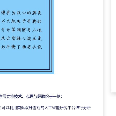
你需要将
技术、心理与经验
熔于一炉：
至可以利用类似双升游戏的人工智能研究平台进行分析