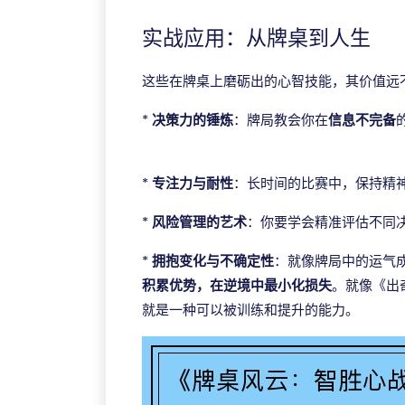
实战应用：从牌桌到人生
这些在牌桌上磨砺出的心智技能，其价值远
*
决策力的锤炼
：牌局教会你在
信息不完备
ggpoker download pc
*
专注力与耐性
：长时间的比赛中，保持精
*
风险管理的艺术
：你要学会精准评估不同
*
拥抱变化与不确定性
：就像牌局中的运气
积累优势，在逆境中最小化损失
。就像《出
就是一种可以被训练和提升的能力。