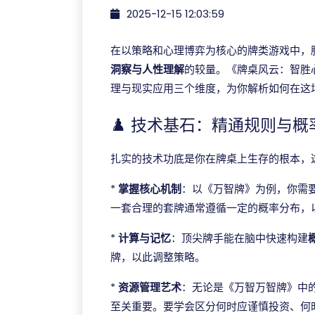
2025-12-15 12:03:59
在以策略和心理博弈为核心的牌类游戏中，
洞察与人性理解
的较量。《牌桌风云：智胜
理与现实应用三个维度，为你解析如何在这
♟️ 技术基石：精通规则与概
扎实的技术功底是你在牌桌上生存的根本，
*
掌握核心机制
：以《万智牌》为例，你需
一套合理的套牌通常遵循一定的概率分布，
*
计算与记忆
：顶尖牌手能在脑中快速构建
牌，以此调整策略。
*
资源管理艺术
：无论是《万智万智牌》中
至关重要。要学会区分何时应谨慎投资、何