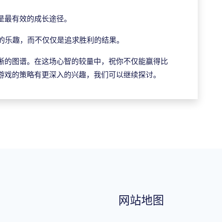
是最有效的成长途径。
的乐趣，而不仅仅是追求胜利的结果。
晰的图谱。在这场心智的较量中，祝你不仅能赢得比
游戏的策略有更深入的兴趣，我们可以继续探讨。
网站地图