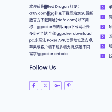
欢迎莅临▓Red Dragon 红龙：
dr09.com▓gg扑克下载网站2026最新
网
版官方下载网址(ziefo.com)以下简
称：ggpoker电脑版app下载网址是
多少✔全站,全称:ggpoker download
pc,多玩法 Poker APP,官网地址及安卓,
苹果版客户端下载多端支持,满足不同
需求!ggpoker ontario
找
Follow Us