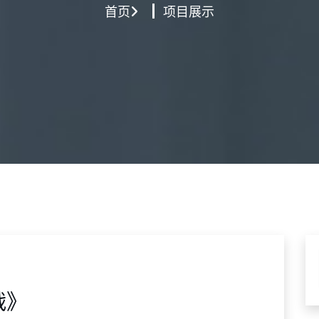
首页
项目展示
战》