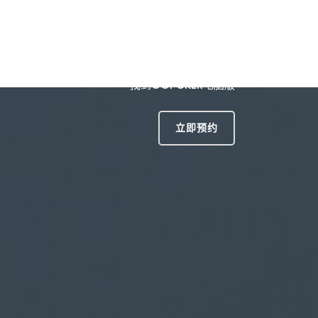
文官网
项目展示
游戏动态
服务宗旨
找到GGPOKER电脑版
立即预约