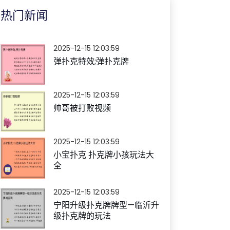
热门新闻
2025-12-15 12:03:59
弹扑克特效;弹扑克牌
2025-12-15 12:03:59
帅哥被打败视频
2025-12-15 12:03:59
小宝扑克 扑克牌小孩玩法大
全
2025-12-15 12:03:59
宁阳升级扑克牌牌型—临沂升
级扑克牌的玩法