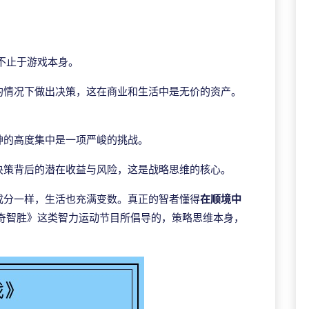
不止于游戏本身。
的情况下做出决策，这在商业和生活中是无价的资产。
神的高度集中是一项严峻的挑战。
决策背后的潜在收益与风险，这是战略思维的核心。
成分一样，生活也充满变数。真正的智者懂得
在顺境中
奇智胜》这类智力运动节目所倡导的，策略思维本身，