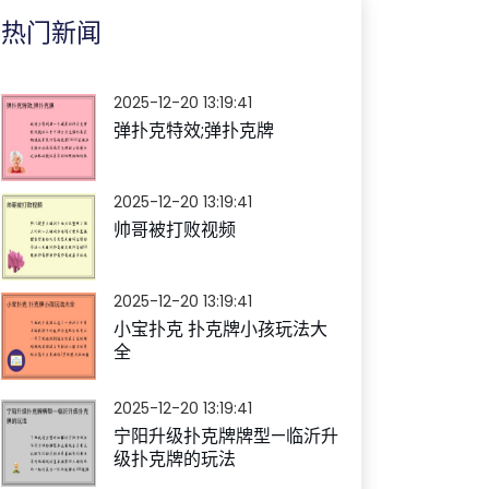
热门新闻
2025-12-20 13:19:41
弹扑克特效;弹扑克牌
2025-12-20 13:19:41
帅哥被打败视频
2025-12-20 13:19:41
小宝扑克 扑克牌小孩玩法大
全
2025-12-20 13:19:41
宁阳升级扑克牌牌型—临沂升
级扑克牌的玩法