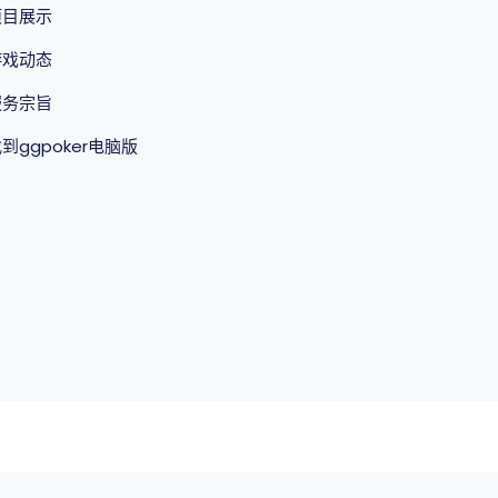
项目展示
游戏动态
服务宗旨
到ggpoker电脑版