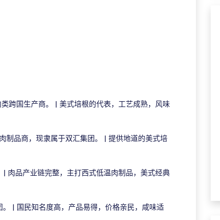
肉类跨国生产商。 | 美式培根的代表，工艺成熟，风味
猪肉制品商，现隶属于双汇集团。 | 提供地道的美式培
。 | 肉品产业链完整，主打西式低温肉制品，美式经典
团。 | 国民知名度高，产品易得，价格亲民，咸味适