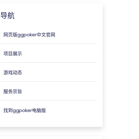
导航
网页版ggpoker中文官网
项目展示
游戏动态
服务宗旨
找到ggpoker电脑版