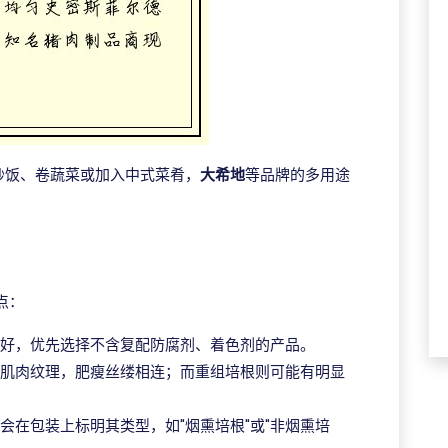
炒饭、卷蔬菜或加入中式菜肴，
大希地
等品牌的多用途
点：
好，优先选择不含复配防腐剂、着色剂的产品。
肌肉纹理，肥瘦丝缕相连；而重组培根则可能有明显
会在包装上标明其类型，如"烟熏培根"或"非烟熏培