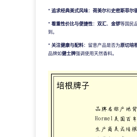
*
追求经典美式风味
：
荷美尔
和
史密斯菲尔
*
看重性价比与便捷性
：
双汇
、
金锣
等国民
到。
*
关注健康与配料
：留意产品是否为
原切培
品牌如
健士牌
强调使用天然香料。
ggpoker中文官网