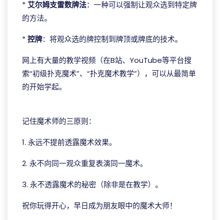
*
艾尔姆支雷数牌法
：一种可以强制让观众选到特定牌
的方法。
*
控牌
：将观众选的牌控制到牌顶或牌底的技术。
网上有大量的教学视频（在B站、YouTube等平台搜
索“初级扑克魔术”、“扑克魔术教学”），可以从最简单
的开始学起。
ggpoker电脑版
记住魔术师的三原则：
1. 永远不提前透露魔术效果。
2. 永不向同一观众重复表演同一魔术。
3. 永不透露魔术的秘密（除非是在教学）。
祝你玩得开心，早日成为朋友眼中的魔术大师！