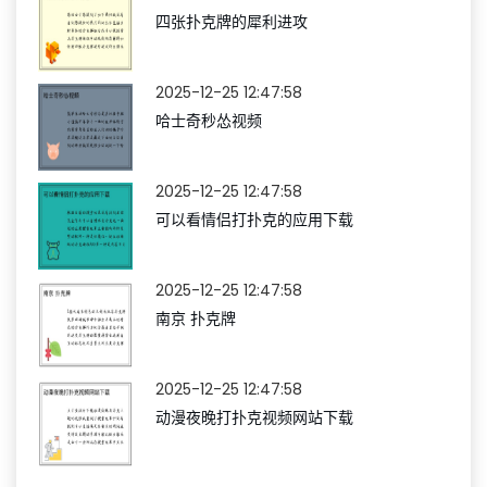
四张扑克牌的犀利进攻
2025-12-25 12:47:58
哈士奇秒怂视频
2025-12-25 12:47:58
可以看情侣打扑克的应用下载
2025-12-25 12:47:58
南京 扑克牌
2025-12-25 12:47:58
动漫夜晚打扑克视频网站下载