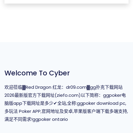
Welcome To Cyber
欢迎莅临▓Red Dragon 红龙：dr09.com▓gg扑克下载网站
2026最新版官方下载网址(ziefo.com)以下简称：ggpoker电
脑版app下载网址是多少✔全站,全称:ggpoker download pc,
多玩法 Poker APP,官网地址及安卓,苹果版客户端下载多端支持,
满足不同需求!ggpoker ontario