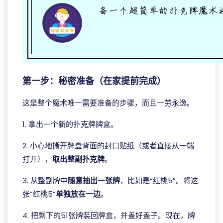
第一步：秘密准备（在家提前完成）
这是整个魔术唯一需要准备的步骤，而且一劳永逸。
1. 拿出一个新的扑克牌牌盒。
2. 小心地撕开牌盒背面的封口贴纸（或者直接从一端
打开），
取出整副扑克牌
。
3. 从整副牌中
随意抽出一张牌
，比如是“红桃5”。将这
张“红桃5”
单独放在一边
。
4. 把剩下的51张牌装回牌盒，并盖好盖子。现在，牌