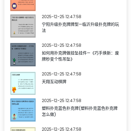
2025-12-25 12:47:58
宁阳升级扑克牌牌型—临沂升级扑克牌的玩
法
2025-12-25 12:47:58
如何用扑克牌做挂坠挂件—《巧手焕新：废
牌秒变个性吊坠》
2025-12-25 12:47:58
天翔互动棋牌
2025-12-25 12:47:58
塑料扑克蓝色扑克牌(塑料扑克蓝色扑克牌
怎么做)
2025-12-25 12:47:58