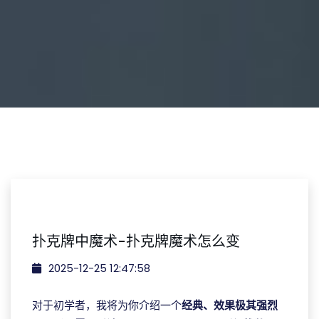
扑克牌中魔术-扑克牌魔术怎么变
2025-12-25 12:47:58
对于初学者，我将为你介绍一个
经典、效果极其强烈