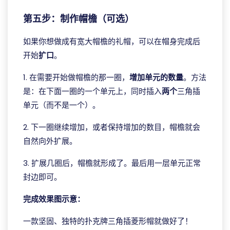
第五步：制作帽檐（可选）
如果你想做成有宽大帽檐的礼帽，可以在帽身完成后
开始
扩口
。
1. 在需要开始做帽檐的那一圈，
增加单元的数量
。方法
是：在下面一圈的一个单元上，同时插入
两个
三角插
单元（而不是一个）。
2. 下一圈继续增加，或者保持增加的数目，帽檐就会
自然向外扩展。
3. 扩展几圈后，帽檐就形成了。最后用一层单元正常
封边即可。
完成效果图示意：
一款坚固、独特的扑克牌三角插菱形帽就做好了！