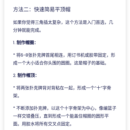
方法二：快速简易平顶帽
如果你觉得三角插太复杂，这个方法是入门首选，几
分钟就能完成。
1.
制作帽圈：
* 将6-8张扑克牌首尾相连，用订书机或胶带固定，形
成一个大小适合你头围的圆圈。这是帽子的基础。
2.
制作帽顶：
* 将两张扑克牌背对背粘在一起，形成一个“十”字骨
架。
* 不断添加扑克牌，以这个十字骨架为中心，像编篮子
一样交错叠压，直到形成一个能盖住帽圈的圆形平
面。用胶水将所有交叉点固定。